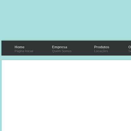
Home
Empresa
Produtos
O
Página Inicial
Quem Somos
Locações
S