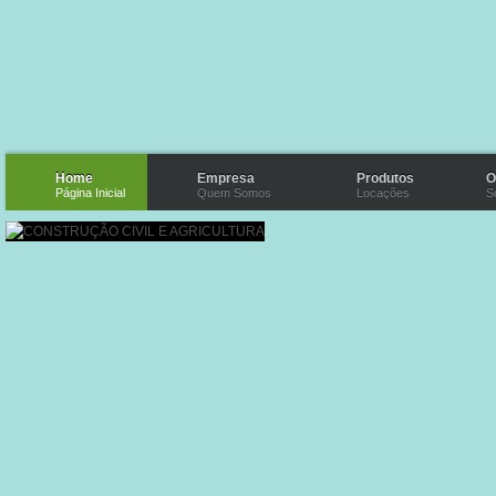
Home
Empresa
Produtos
O
Página Inicial
Quem Somos
Locações
S